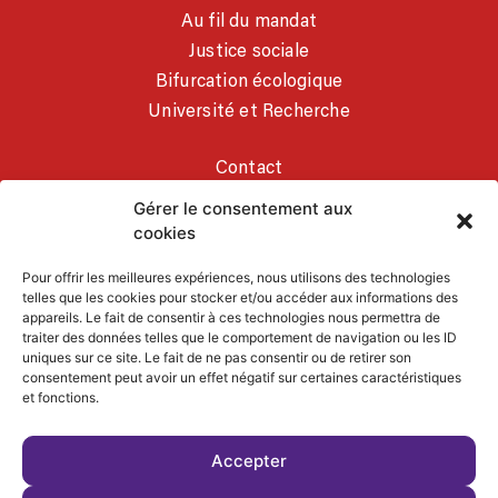
Au fil du mandat
Justice sociale
Bifurcation écologique
Université et Recherche
Contact
Mentions légales
Gérer le consentement aux
cookies
MES RÉSEAUX SOCIAUX
Pour offrir les meilleures expériences, nous utilisons des technologies
telles que les cookies pour stocker et/ou accéder aux informations des
appareils. Le fait de consentir à ces technologies nous permettra de
traiter des données telles que le comportement de navigation ou les ID
uniques sur ce site. Le fait de ne pas consentir ou de retirer son
consentement peut avoir un effet négatif sur certaines caractéristiques
et fonctions.
RETROUVEZ MES
ACTIVITÉS SCIENTIFIQUES
Accepter