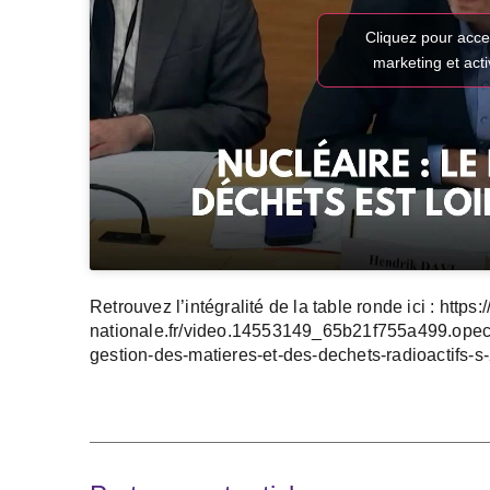
Cliquez pour acce
marketing et act
Retrouvez l’intégralité de la table ronde ici : http
nationale.fr/video.14553149_65b21f755a499.opecs
gestion-des-matieres-et-des-dechets-radioactifs-s