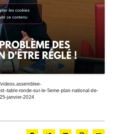
pter les cookies
iver ce contenu
s://videos.assemblee-
t–table-ronde-sur-le-5eme-plan-national-de-
-25-janvier-2024