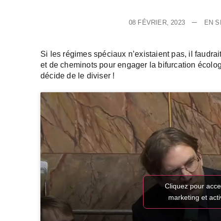
08 FÉVRIER, 2023
EN 
Si les régimes spéciaux n’existaient pas, il faudra
et de cheminots pour engager la bifurcation écolog
décide de le diviser !
Cliquez pour acce
marketing et act