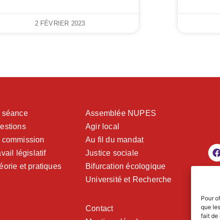
2 FÉVRIER 2023
 séance
Assemblée NUPES
estions
Agir local
 commission
Au fil du mandat
vail législatif
Justice sociale
éorie et pratiques
Bifurcation écologique
Université et Recherche
Pour of
que le
Contact
fait de