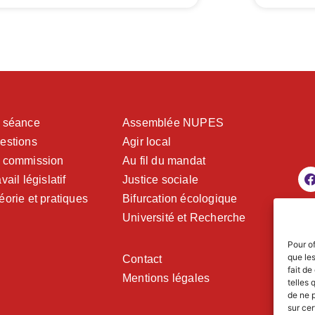
 séance
Assemblée NUPES
estions
Agir local
 commission
Au fil du mandat
vail législatif
Justice sociale
éorie et pratiques
Bifurcation écologique
Université et Recherche
Pour of
que le
Contact
fait de
Mentions légales
telles 
de ne p
sur cer