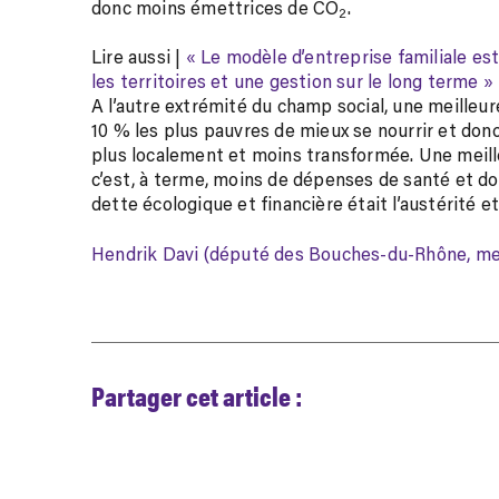
donc moins émettrices de CO
.
2
Article
Lire aussi |
« Le modèle d’entreprise familiale est 
réservé
les territoires et une gestion sur le long terme »
à
A l’autre extrémité du champ social, une meilleur
nos
10 % les plus pauvres de mieux se nourrir et do
abonnés
plus localement et moins transformée. Une meill
c’est, à terme, moins de dépenses de santé et don
dette écologique et financière était l’austérité et
Hendrik Davi
(député des Bouches-du-Rhône, mem
Partager cet article :