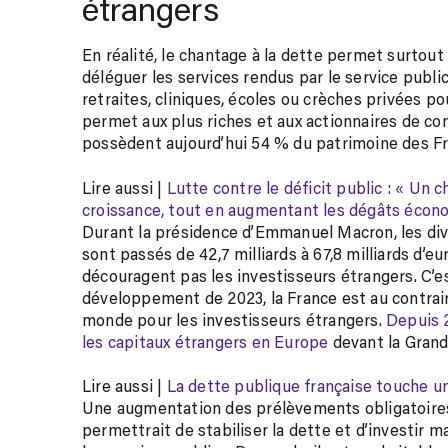
étrangers
En réalité, le chantage à la dette permet surtou
déléguer les services rendus par le service public
retraites, cliniques, écoles ou crèches privées p
permet aux plus riches et aux actionnaires de cont
possèdent aujourd’hui 54 % du patrimoine des F
Article
Lire aussi |
Lutte contre le déficit public : « Un 
réservé
croissance, tout en augmentant les dégâts écon
à
Durant la présidence d’Emmanuel Macron, les di
nos
sont passés de 42,7 milliards à 67,8 milliards d’e
abonnés
découragent pas les investisseurs étrangers. C’es
développement de 2023, la France est au contraire
monde pour les investisseurs étrangers.
Depuis 2
les capitaux étrangers en Europe
devant la Grand
Article
Lire aussi |
La dette publique française touche 
réservé
Une augmentation des prélèvements obligatoires e
à
permettrait de stabiliser la dette et d’investir 