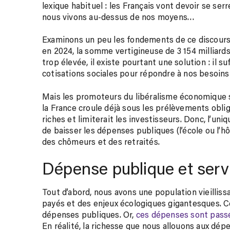
lexique habituel : les Français vont devoir se se
nous vivons au-dessus de nos moyens…
Examinons un peu les fondements de ce discours. D
en 2024, la somme vertigineuse de 3 154 milliards 
trop élevée, il existe pourtant une solution : il 
cotisations sociales pour répondre à nos besoins 
Mais les promoteurs du libéralisme économique so
la France croule déjà sous les prélèvements obliga
riches et limiterait les investisseurs. Donc, l’uni
de baisser les dépenses publiques (l’école ou l’hôp
des chômeurs et des retraités.
Dépense publique et serv
Tout d’abord, nous avons une population vieillissa
payés et des enjeux écologiques gigantesques. Ce
dépenses publiques. Or,
ces dépenses sont passé
En réalité, la richesse que nous allouons aux d