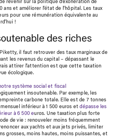
 de revenir sur la politique d’exonération de
 ans et améliorer l’état de l’hôpital. Les taux
eurs pour une rémunération équivalente au
d’hui !
soutenable des riches
ketty, il faut retrouver des taux marginaux de
ant les revenus du capital – dépassant le
rais attirer l’attention est que cette taxation
vue écologique.
otre système social et fiscal
logiquement insoutenable. Par exemple, les
’empreinte carbone totale. Elle est de 7 tonnes
mensuel inférieur à 1 500 euros et
dépasse les
rieur à 6 500 e
uros. Une taxation plus forte
 mode de vie : renouveler moins fréquemment
enoncer aux yachts et aux jets privés, limiter
ins grosses, moins hautes, moins puissantes, et