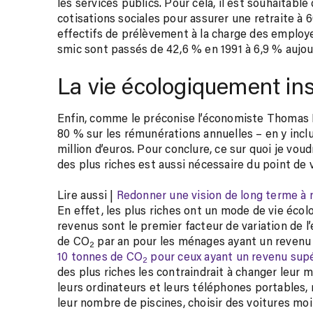
nos
les services publics. Pour cela, il est souhaitable
abonnés
cotisations sociales pour assurer une retraite à 60
effectifs de prélèvement à la charge des employ
smic sont passés de 42,6 % en 1991 à 6,9 % aujour
La vie écologiquement in
Enfin, comme le préconise l’économiste Thomas Pi
80 % sur les rémunérations annuelles – en y inclu
million d’euros. Pour conclure, ce sur quoi je voud
des plus riches est aussi nécessaire du point de 
Lire aussi |
Redonner une vision de long terme à n
En effet, les plus riches ont un mode de vie éco
revenus sont le premier facteur de variation de l
de CO
par an pour les ménages ayant un revenu 
2
10 tonnes de CO
pour ceux ayant un revenu supé
2
des plus riches les contraindrait à changer leur
leurs ordinateurs et leurs téléphones portables, r
leur nombre de piscines, choisir des voitures mo