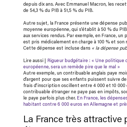
depuis dix ans. Avec Emmanuel Macron, les rece
de 54,3 % du PIB à 51,5 % du PIB.
Autre sujet, la France présente une dépense pub
moyenne européenne, qui s’établit à 50 % du PIB.
aux services rendus. Par exemple, en France, un 
est pris médicalement en charge à 100 % et son 
Cette dépense est incluse dans
« la dépense pub
Article
Lire aussi |
Rigueur budgétaire : « Une politique d
réservé
européenne, sera un remède pire que le mal »
à
Autre exemple, un contribuable anglais paye mo
nos
d’argent pour que ses enfants puissent suivre des
abonnés
frais d’inscription oscillent entre 4 000 et 10 00
contribuable étranger ne paye pas en impôts, souv
le paye parfois plus cher.
En France, les dépenses
habitant contre 6 000 euros en Allemagne et prè
La France très attractive 