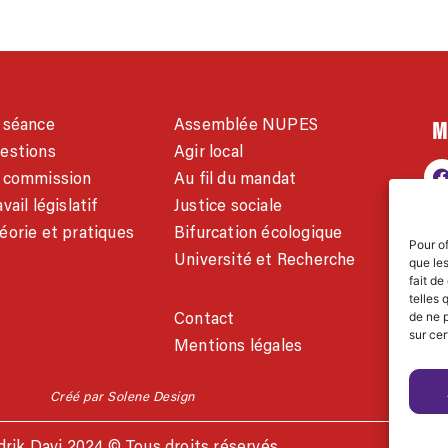
M
 séance
Assemblée NUPES
estions
Agir local
 commission
Au fil du mandat
vail législatif
Justice sociale
éorie et pratiques
Bifurcation écologique
Pour of
Université et Recherche
que le
fait de
AC
telles 
Contact
de ne p
sur cer
w
Mentions légales
Créé par Solene Design
rik Davi 2024 © Tous droits réservés