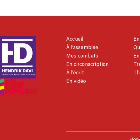
Accueil
En
À l’assemblée
Qu
Mes combats
En
En circonscription
Tra
À l’écrit
Th
En vidéo
Hend