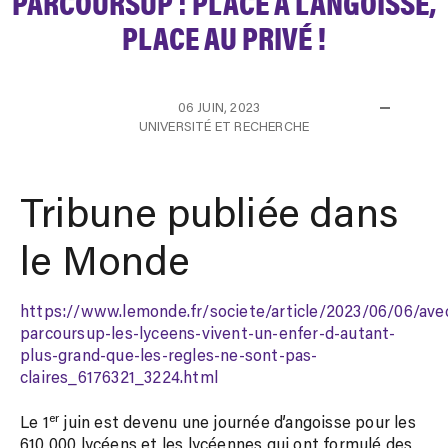
PARCOURSUP : PLACE À L’ANGOISSE,
PLACE AU PRIVÉ !
06 JUIN, 2023
UNIVERSITÉ ET RECHERCHE
Tribune publiée dans
le Monde
https://www.lemonde.fr/societe/article/2023/06/06/ave
parcoursup-les-lyceens-vivent-un-enfer-d-autant-
plus-grand-que-les-regles-ne-sont-pas-
claires_6176321_3224.html
er
Le 1
juin est devenu une journée d’angoisse pour les
610 000 lycéens et les lycéennes qui ont formulé des