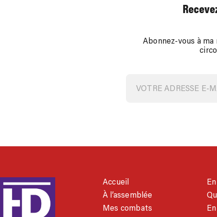
Recevez
Abonnez-vous à ma n
circ
Accueil
En
À l’assemblée
Qu
Mes combats
En