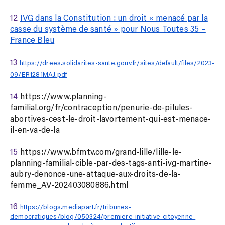
12
IVG dans la Constitution : un droit « menacé par la
casse du système de santé » pour Nous Toutes 35 –
France Bleu
13
https://drees.solidarites-sante.gouv.fr/sites/default/files/2023-
09/ER1281MAJ.pdf
14
https://www.planning-
familial.org/fr/contraception/penurie-de-pilules-
abortives-cest-le-droit-lavortement-qui-est-menace-
il-en-va-de-la
15
https://www.bfmtv.com/grand-lille/lille-le-
planning-familial-cible-par-des-tags-anti-ivg-martine-
aubry-denonce-une-attaque-aux-droits-de-la-
femme_AV-202403080886.html
16
https://blogs.mediapart.fr/tribunes-
democratiques/blog/050324/premiere-initiative-citoyenne-