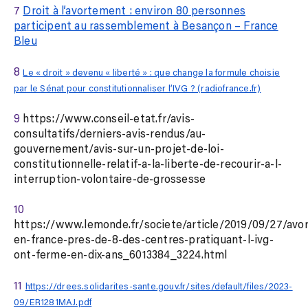
7
Droit à l’avortement : environ 80 personnes
participent au rassemblement à Besançon – France
Bleu
8
Le « droit » devenu « liberté » : que change la formule choisie
par le Sénat pour constitutionnaliser l’IVG ? (radiofrance.fr)
9
https://www.conseil-etat.fr/avis-
consultatifs/derniers-avis-rendus/au-
gouvernement/avis-sur-un-projet-de-loi-
constitutionnelle-relatif-a-la-liberte-de-recourir-a-l-
interruption-volontaire-de-grossesse
10
https://www.lemonde.fr/societe/article/2019/09/27/avo
en-france-pres-de-8-des-centres-pratiquant-l-ivg-
ont-ferme-en-dix-ans_6013384_3224.html
11
https://drees.solidarites-sante.gouv.fr/sites/default/files/2023-
09/ER1281MAJ.pdf