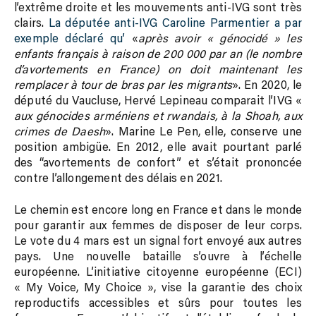
l’extrême droite et les mouvements anti-IVG sont très
clairs.
La députée anti-IVG Caroline Parmentier a par
exemple déclaré qu’
«
après avoir « génocidé » les
enfants français à raison de 200 000 par an (le nombre
d’avortements en France) on doit maintenant les
remplacer à tour de bras par les migrants
». En 2020, le
député du Vaucluse, Hervé Lepineau comparait l’IVG «
aux génocides arméniens et rwandais, à la Shoah, aux
crimes de Daesh
». Marine Le Pen, elle, conserve une
position ambigüe. En 2012, elle avait pourtant parlé
des “avortements de confort” et s’était prononcée
contre l’allongement des délais en 2021.
Le chemin est encore long en France et dans le monde
pour garantir aux femmes de disposer de leur corps.
Le vote du 4 mars est un signal fort envoyé aux autres
pays. Une nouvelle bataille s’ouvre à l’échelle
européenne.
L’initiative citoyenne européenne (ECI)
« My Voice, My Choice », vise la garantie des choix
reproductifs accessibles et sûrs pour toutes les