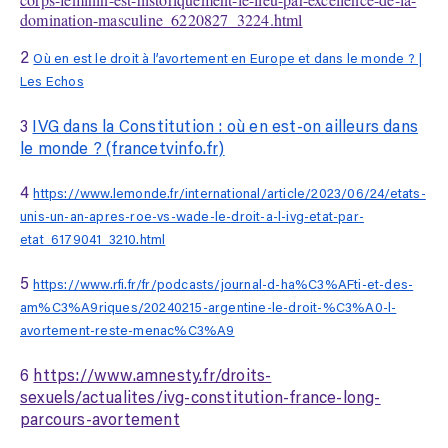
domination-masculine_6220827_3224.html
2
Où en est le droit à l’avortement en Europe et dans le monde ? |
Les Echos
3
IVG dans la Constitution : où en est-on ailleurs dans
le monde ? (francetvinfo.fr)
4
https://www.lemonde.fr/international/article/2023/06/24/etats-
unis-un-an-apres-roe-vs-wade-le-droit-a-l-ivg-etat-par-
etat_6179041_3210.html
5
https://www.rfi.fr/fr/podcasts/journal-d-ha%C3%AFti-et-des-
am%C3%A9riques/20240215-argentine-le-droit-%C3%A0-l-
avortement-reste-menac%C3%A9
6
https://www.amnesty.fr/droits-
sexuels/actualites/ivg-constitution-france-long-
parcours-avortement