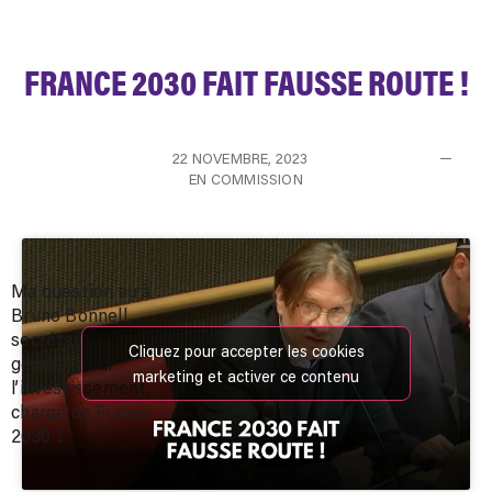
FRANCE 2030 FAIT FAUSSE ROUTE !
22 NOVEMBRE, 2023
EN COMMISSION
Ma question au à
Bruno Bonnell,
secrétaire
Cliquez pour accepter les cookies
général pour
marketing et activer ce contenu
l’investissement,
chargé de France
2030 ⤵️