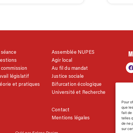
M
 séance
Assemblée NUPES
estions
Agir local
 commission
Au fil du mandat
vail législatif
Justice sociale
éorie et pratiques
Bifurcation écologique
Université et Recherche
Pour of
AC
que le
Contact
fait de
w
Mentions légales
telles 
de ne p
sur cer
Créé par Solene Design