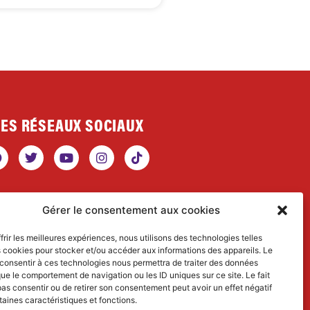
ES RÉSEAUX SOCIAUX
Gérer le consentement aux cookies
RETROUVEZ MES
frir les meilleures expériences, nous utilisons des technologies telles
TIVITÉS SCIENTIFIQUES
s cookies pour stocker et/ou accéder aux informations des appareils. Le
 consentir à ces technologies nous permettra de traiter des données
ww.dialectical-ecologist.fr
que le comportement de navigation ou les ID uniques sur ce site. Le fait
as consentir ou de retirer son consentement peut avoir un effet négatif
taines caractéristiques et fonctions.