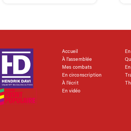
Accueil
En
À l’assemblée
Qu
Mes combats
En
En circonscription
Tra
À l’écrit
Th
En vidéo