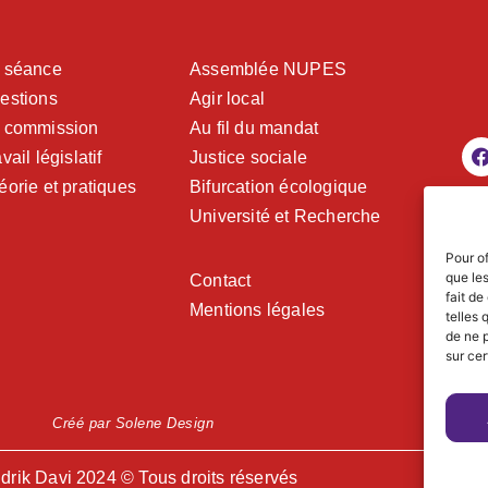
 séance
Assemblée NUPES
estions
Agir local
 commission
Au fil du mandat
vail législatif
Justice sociale
éorie et pratiques
Bifurcation écologique
Université et Recherche
Pour of
que le
Contact
fait de
Mentions légales
telles 
de ne p
sur cer
Créé par Solene Design
drik Davi 2024 © Tous droits réservés