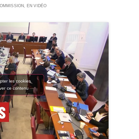
COMMISSION
,
EN VIDÉO
pter les cookies
iver ce contenu