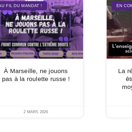
AU FIL DU MANDAT !
EN CO
À Marseille, ne jouons
La r
pas à la roulette russe !
êt
moy
2 MARS 2026