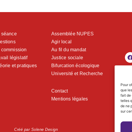
 séance
Assemblée NUPES
estions
Agir local
 commission
Au fil du mandat
vail législatif
Justice sociale
éorie et pratiques
Bifurcation écologique
Université et Recherche
Pour of
que le
Contact
fait de
Mentions légales
telles 
de ne p
sur cer
Créé par Solene Design