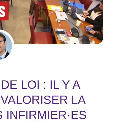
E LOI : IL Y A
VALORISER LA
 INFIRMIER·ES