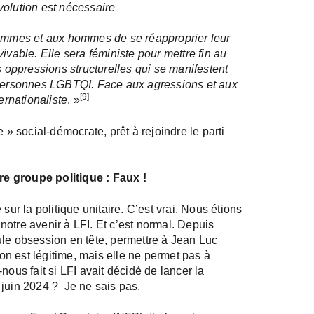
volution est nécessaire
femmes et aux hommes de se réapproprier leur
ivable. Elle sera féministe pour mettre fin au
s oppressions structurelles qui se manifestent
s personnes LGBTQI. Face aux agressions et aux
[9]
ernationaliste
. »
tre » social-démocrate, prêt à rejoindre le parti
e groupe politique : Faux !
sur la politique unitaire. C’est vrai. Nous étions
otre avenir à LFI. Et c’est normal. Depuis
ule obsession en tête, permettre à Jean Luc
n est légitime, mais elle ne permet pas à
nous fait si LFI avait décidé de lancer la
uin 2024 ? Je ne sais pas.