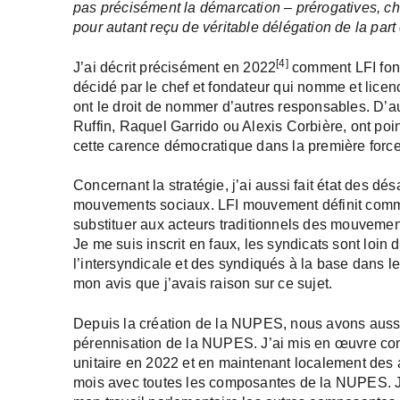
pas précisément la démarcation – prérogatives, champ
pour autant reçu de véritable délégation de la par
[4]
J’ai décrit précisément en 2022
comment LFI fonc
décidé par le chef et fondateur qui nomme et licen
ont le droit de nommer d’autres responsables. D’
Ruffin, Raquel Garrido ou Alexis Corbière, ont po
cette carence démocratique dans la première forc
Concernant la stratégie, j’ai aussi fait état des dés
mouvements sociaux. LFI mouvement définit comme
substituer aux acteurs traditionnels des mouveme
Je me suis inscrit en faux, les syndicats sont loin 
l’intersyndicale et des syndiqués à la base dans
mon avis que j’avais raison sur ce sujet.
Depuis la création de la NUPES, nous avons aussi 
pérennisation de la NUPES. J’ai mis en œuvre co
unitaire en 2022 et en maintenant localement des 
mois avec toutes les composantes de la NUPES. J’