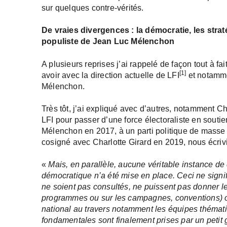
sur quelques contre-vérités.
De vraies divergences : la démocratie, les stra
populiste de Jean Luc Mélenchon
A plusieurs reprises j’ai rappelé de façon tout à fa
[1]
avoir avec la direction actuelle de LFI
et notamme
Mélenchon.
Très tôt, j’ai expliqué avec d’autres, notamment Ch
LFI pour passer d’une force électoraliste en sout
Mélenchon en 2017, à un parti politique de mass
cosigné avec Charlotte Girard en 2019, nous écrivi
«
Mais, en parallèle, aucune véritable instance de
démocratique n’a été mise en place. Ceci ne sign
ne soient pas consultés, ne puissent pas donner leu
programmes ou sur les campagnes, conventions) ou
national au travers notamment les équipes thémati
fondamentales sont finalement prises par un peti