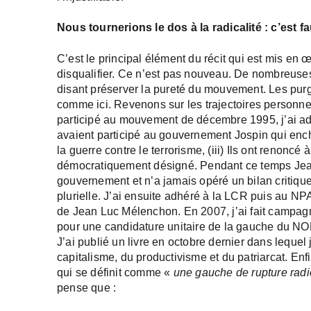
Nous tournerions le dos à la radicalité : c’est fa
C’est le principal élément du récit qui est mis en 
disqualifier. Ce n’est pas nouveau. De nombreuses 
disant préserver la pureté du mouvement. Les purgé
comme ici. Revenons sur les trajectoires personne
participé au mouvement de décembre 1995, j’ai adhér
avaient participé au gouvernement Jospin qui enchaî
la guerre contre le terrorisme, (iii) Ils ont renoncé 
démocratiquement désigné. Pendant ce temps Jean
gouvernement et n’a jamais opéré un bilan critique
plurielle. J’ai ensuite adhéré à la LCR puis au NP
de Jean Luc Mélenchon. En 2007, j’ai fait campa
pour une candidature unitaire de la gauche du N
J’ai publié un livre en octobre dernier dans lequel
capitalisme, du productivisme et du patriarcat. En
qui se définit comme «
une gauche de rupture radi
pense que :