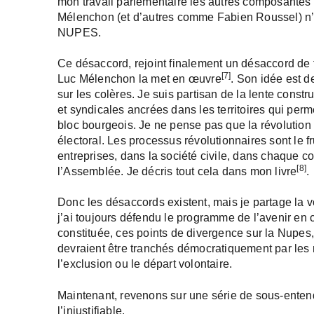
mon travail parlementaire les autres composante
Mélenchon (et d’autres comme Fabien Roussel) n’on
NUPES.
Ce désaccord, rejoint finalement un désaccord de f
[7]
Luc Mélenchon la met en œuvre
. Son idée est de
sur les colères. Je suis partisan de la lente constr
et syndicales ancrées dans les territoires qui perme
bloc bourgeois. Je ne pense pas que la révolution 
électoral. Les processus révolutionnaires sont le f
entreprises, dans la société civile, dans chaque
[8]
l’Assemblée. Je décris tout cela dans mon livre
.
Donc les désaccords existent, mais je partage la v
j’ai toujours défendu le programme de l’avenir 
constituée, ces points de divergence sur la Nupes, 
devraient être tranchés démocratiquement par les m
l’exclusion ou le départ volontaire.
Maintenant, revenons sur une série de sous-entend
l’injustifiable.