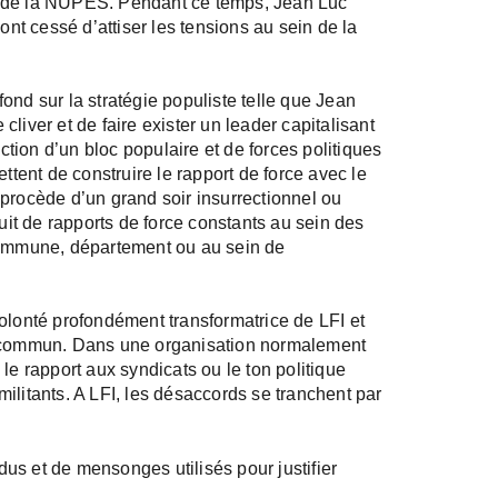
s de la NUPES. Pendant ce temps, Jean Luc
t cessé d’attiser les tensions au sein de la
ond sur la stratégie populiste telle que Jean
 cliver et de faire exister un leader capitalisant
uction d’un bloc populaire et de forces politiques
ttent de construire le rapport de force avec le
procède d’un grand soir insurrectionnel ou
ruit de rapports de force constants au sein des
 commune, département ou au sein de
olonté profondément transformatrice de LFI et
en commun. Dans une organisation normalement
le rapport aux syndicats ou le ton politique
ilitants. A LFI, les désaccords se tranchent par
us et de mensonges utilisés pour justifier