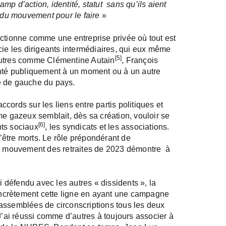
 d’action, identité, statut ­ sans qu’ils aient
t du mouvement pour le faire
»
tionne comme une entreprise privée où tout est
cie les dirigeants intermédiaires, qui eux même
[5]
autres comme Clémentine Autain
, François
inté publiquement à un moment ou à un autre
e de gauche du pays.
accords sur les liens entre partis politiques et
 gazeux semblait, dès sa création, vouloir se
[6]
nts sociaux
, les syndicats et les associations.
d’être morts. Le rôle prépondérant de
 le mouvement des retraites de 2023 démontre à
défendu avec les autres « dissidents », la
ncrètement cette ligne en ayant une campagne
assemblées de circonscriptions tous les deux
ai réussi comme d’autres à toujours associer à