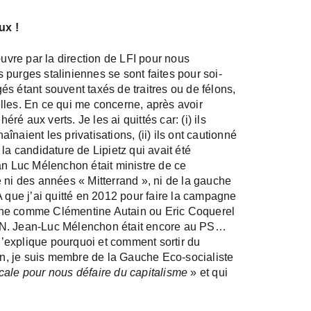
ux !
œuvre par la direction de LFI pour nous
purges staliniennes se sont faites pour soi-
s étant souvent taxés de traitres ou de félons,
lles. En ce qui me concerne, après avoir
é aux verts. Je les ai quittés car: (i) ils
naient les privatisations, (ii) ils ont cautionné
à la candidature de Lipietz qui avait été
 Luc Mélenchon était ministre de ce
 ni des années « Mitterrand », ni de la gauche
A que j’ai quitté en 2012 pour faire la campagne
gne comme Clémentine Autain ou Eric Coquerel
ON. Jean-Luc Mélenchon était encore au PS…
 j’explique pourquoi et comment sortir du
fin, je suis membre de la Gauche Eco-socialiste
cale pour nous défaire du capitalisme
» et qui