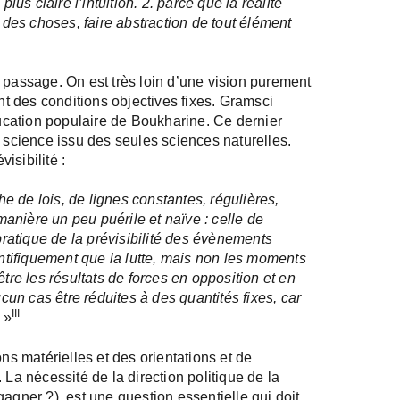
lus claire l’intuition. 2. parce que la réalité
é des choses, faire abstraction de tout élément
 passage. On est très loin d’une vision purement
ant des conditions objectives fixes. Gramsci
éducation populaire de Boukharine. Ce dernier
e science issu des seules sciences naturelles.
isibilité :
 de lois, de lignes constantes, régulières,
anière un peu puérile et naïve : celle de
atique de la prévisibilité des évènements
entifiquement que la lutte, mais non les moments
être les résultats de forces en opposition et en
un cas être réduites à des quantités fixes, car
III
. »
ons matérielles et des orientations et de
 La nécessité de la direction politique de la
agner ?), est une question essentielle qui doit