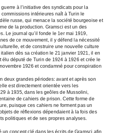
guerre à l’initiative des syndicats pour la
commissions intérieures naît à Turin le
èle russe, qui menace la société bourgeoise et
même de la production. Gramsci est un des
 Le journal qu’il fonde le 1er mai 1919,
nes de ce mouvement, il y défend la nécessité
ulturelle, et de construire une nouvelle culture
talien dès sa création le 21 janvier 1921, il en
est élu député de Turin de 1924 à 1926 et crée le
le 8 novembre 1926 et condamné pour conspiration
 en deux grandes périodes: avant et après son
elle est directement orientée vers les
929 à 1935, dans les geôles de Mussolini,
entaine de cahiers de prison. Cette forme de
dure, puisque ces cahiers ne forment pas un
bjets de réflexions dépendaient à la fois des
s politiques et de ses propres analyses.
 un concept clé dans les écrits de Gramsci afin