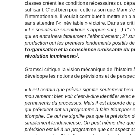
classes créent les conditions nécessaires du dépa
suffisant. C’est bien pour cette raison que Marx s’e
l’Internationale. Il voulait contribuer à mettre en p
sans attendre l’« inévitable » victoire. Dans sa cr
«
Le socialisme scientifique s’appuie sur (…) 1° L
qui en entraînera fatalement l’effondrement ; 2° su
production qui les premiers fondements positifs de 
l’organisation et la conscience croissante du pro
I
révolution imminente
»
.
Gramsci critique la vision mécanique de l’histoire à 
développe les notions de prévisions et de perspec
«
Il est certain que prévoir signifie seulement bien
mouvement : bien voir c’est-à-dire identifier avec
permanents du processus. Mais il est absurde de 
qui prévoient ont un programme à faire triompher e
triomphe. Ce qui ne signifie pas que la prévision do
simplement tendancieuse. On peut même dire que c’
prévision est lié à un programme que cet aspect acq