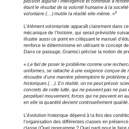
passion aiguise l’intelligence et contribue à rendre p
étant le résultat de la volonté humaine à la sociét
II
volontaire (…) mutile la réalité elle-même
. »
L’élément volontariste apparaît clairement dans ce
mécanique de l’histoire, qui serait prévisible suiv
illustre aussi ce point en critiquant le manuel d’
renforce le déterminisme en utilisant le concept d
Dans ce passage, Gramsci précise la notion de prév
«
Le fait de poser le problème comme une recherche
uniformes, se rattache à une exigence conçue de m
résoudre d’une manière péremptoire le problème pr
historiques (…). En réalité, on ne peut prévoir sci
concrets de cette lutte, qui ne peuvent pas ne pas 
perpétuel mouvement, forces qui ne peuvent en auc
en elle la quantité devient continuellement qualité
L’évolution historique dépend à la fois des conditi
l’organisation des différentes classes en présence.
classe (Quel programme ? Quel parti pour le faire g